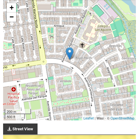
+
−
200 m
500 ft
Leaflet
| Wasi - ©
OpenStreetMap
Street View