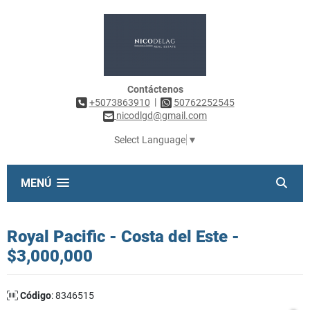
Contáctenos
|
+5073863910
50762252545
nicodlgd@gmail.com
Select Language
▼
MENÚ
Royal Pacific - Costa del Este -
$3,000,000
Código
: 8346515