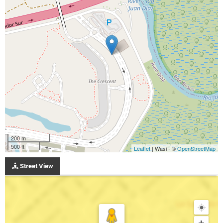
200 m
500 ft
Leaflet
| Wasi - ©
OpenStreetMap
Street View