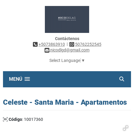
Contáctenos
|
+5073863910
50762252545
nicodlgd@gmail.com
Select Language
▼
MENÚ
Celeste - Santa Maria - Apartamentos
Código
: 10017360