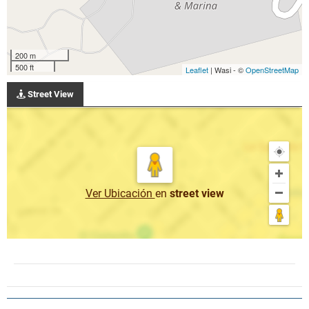
200 m
500 ft
Leaflet
| Wasi - ©
OpenStreetMap
Street View
Ver Ubicación
en
street view