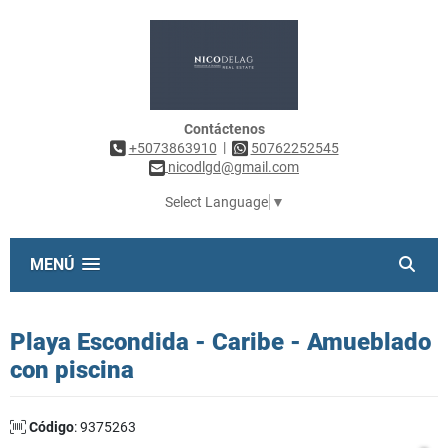
Contáctenos
|
+5073863910
50762252545
nicodlgd@gmail.com
Select Language
▼
MENÚ
Playa Escondida - Caribe - Amueblado
con piscina
Código
: 9375263