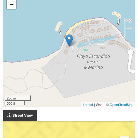
−
200 m
500 ft
Leaflet
| Wasi - ©
OpenStreetMap
Street View