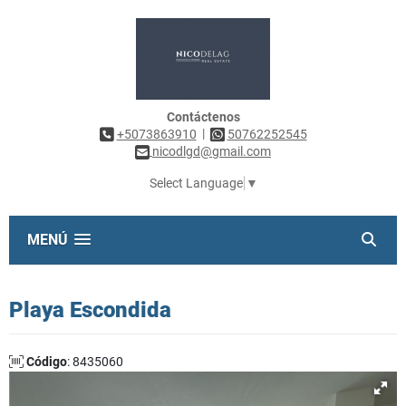
Contáctenos
|
+5073863910
50762252545
nicodlgd@gmail.com
Select Language
▼
MENÚ
Playa Escondida
Código
: 8435060