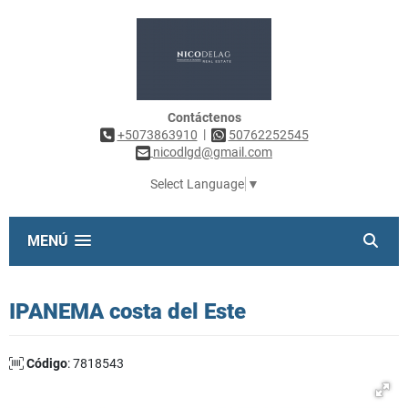
Contáctenos
|
+5073863910
50762252545
nicodlgd@gmail.com
Select Language
▼
MENÚ
IPANEMA costa del Este
Código
: 7818543