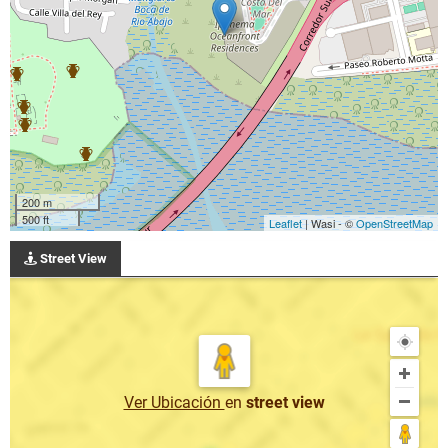
200 m
500 ft
Leaflet
| Wasi - ©
OpenStreetMap
Street View
Ver Ubicación
en
street view