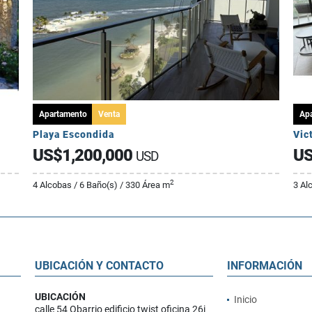
Apartamento
Venta
Ap
Playa Escondida
Vic
US$1,200,000
US
USD
2
4 Alcobas / 6 Baño(s) / 330 Área m
3 Al
UBICACIÓN Y CONTACTO
INFORMACIÓN
UBICACIÓN
Inicio
calle 54 Obarrio edificio twist oficina 26i