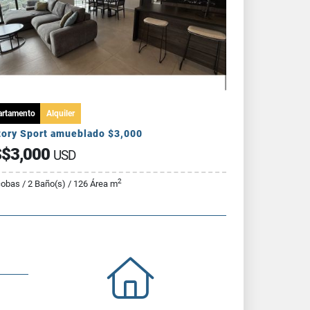
artamento
Alquiler
tory Sport amueblado $3,000
$3,000
USD
2
cobas / 2 Baño(s) / 126 Área m