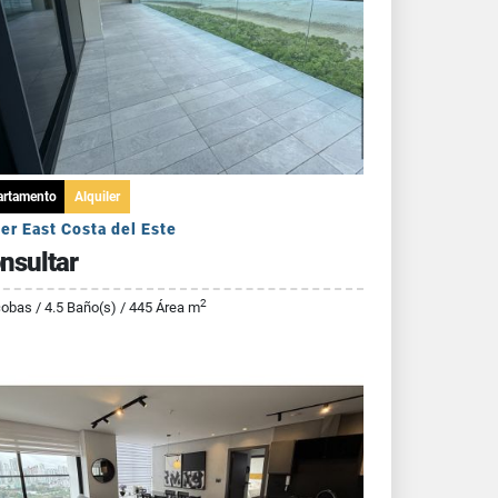
artamento
Alquiler
er East Costa del Este
nsultar
2
cobas / 4.5 Baño(s) / 445 Área m