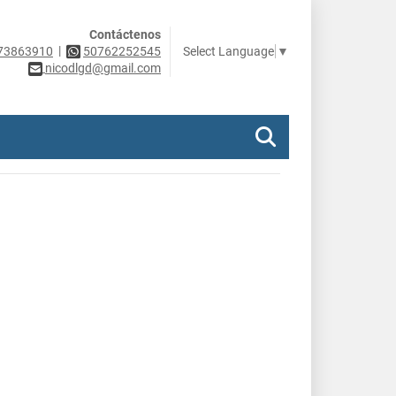
Contáctenos
|
Select Language
▼
73863910
50762252545
nicodlgd@gmail.com