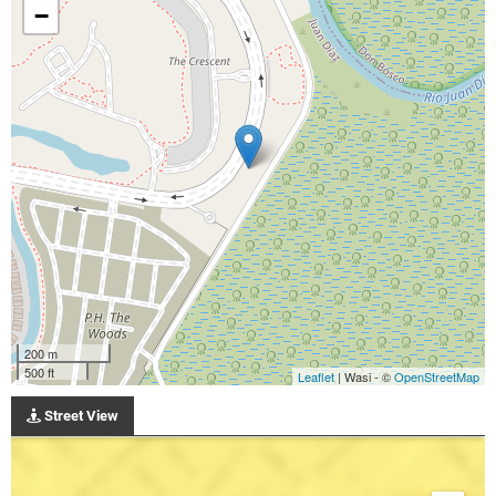
−
200 m
500 ft
Leaflet
| Wasi - ©
OpenStreetMap
Street View