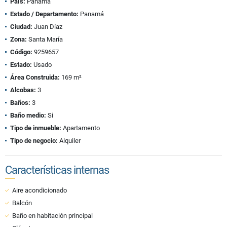
País:
Panamá
Estado / Departamento:
Panamá
Ciudad:
Juan Díaz
Zona:
Santa María
Código:
9259657
Estado:
Usado
Área Construida:
169 m²
Alcobas:
3
Baños:
3
Baño medio:
Si
Tipo de inmueble:
Apartamento
Tipo de negocio:
Alquiler
Características internas
Aire acondicionado
Balcón
Baño en habitación principal