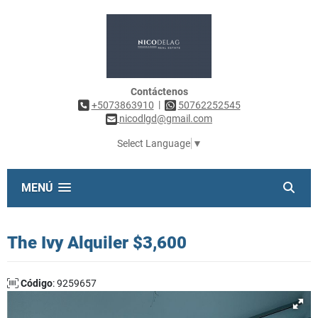
Contáctenos
|
+5073863910
50762252545
nicodlgd@gmail.com
Select Language
▼
MENÚ
The Ivy Alquiler $3,600
Código
: 9259657